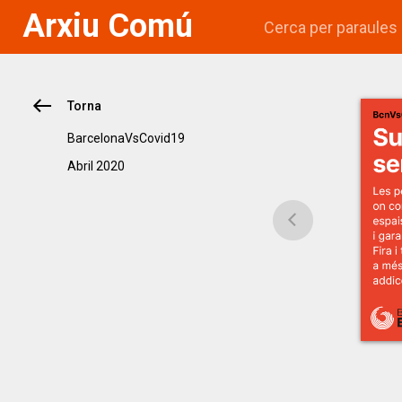
Arxiu Comú
Torna
BarcelonaVsCovid19
abril 2020